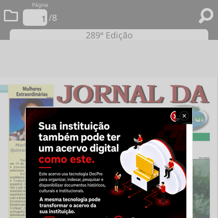
Página
/8
289ª Edição