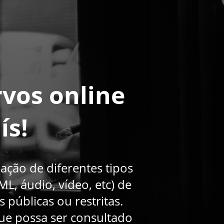
rvos online
ís!
ação de diferentes tipos
L, áudio, vídeo, etc) de
públicas ou restritas.
ue possa ser consultado