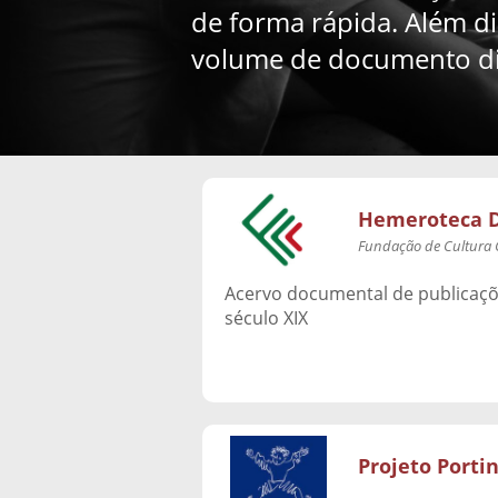
de forma rápida. Além di
volume de documento dig
Hemeroteca D
Fundação de Cultura 
Acervo documental de publicaçõe
século XIX
Projeto Portin