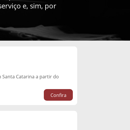
rviço e, sim, por
 Santa Catarina a partir do
Confira