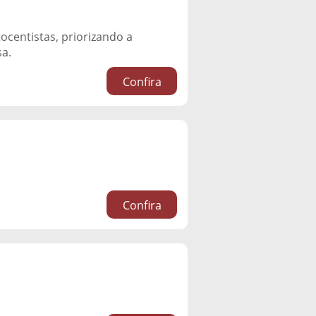
tocentistas, priorizando a
sa.
Confira
Confira