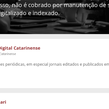
sso, não é cobrado por manutenção de se
italizado e indexado.
igital Catarinense
Catarinense
s periódicas, em especial jornais editados e publicados em
ari