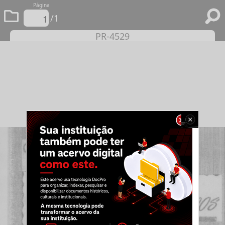
Página
/1
PR-4529