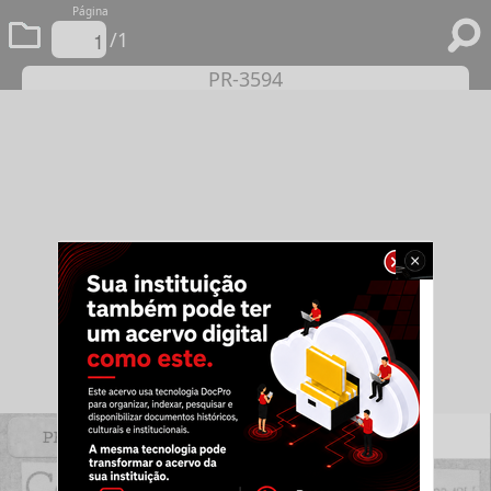
Página
/1
PR-3594