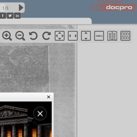
/1
acervo01