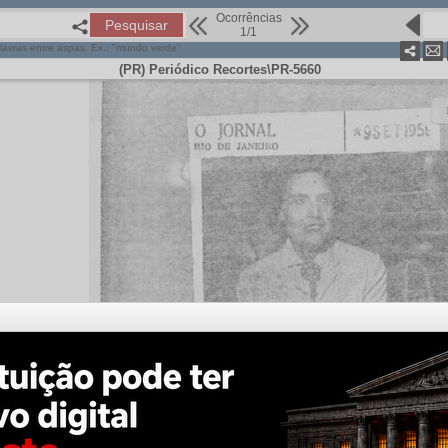
Ocorrências
1/1
lavras entre aspas. Ex.: "mundo verde"
(PR) Periódico Recortes\PR-5660