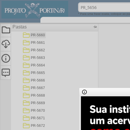
PR-5656 (1)
PR-5657
* Para uma frase exata, coloque as pa
PR-5658
Pastas
PR-5659
PR-5660
PR-5661
PR-5662
PR-5663
PR-5664
PR-5665
PR-5666
PR-5667
PR-5668
PR-5669
PR-5670
PR-5671
PR-5672