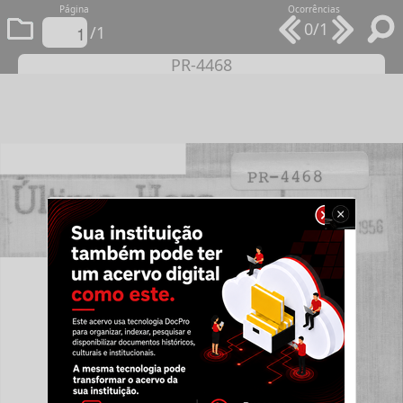
Página
Ocorrências
0/1
/1
PR-4468