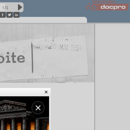
/1
acervo01